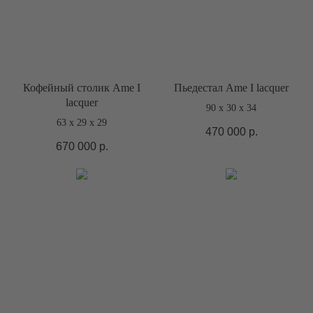
Кофейный столик Ame I
Пьедестал Ame I lacquer
lacquer
90 х 30 х 34
63 х 29 х 29
470 000
р.
670 000
р.