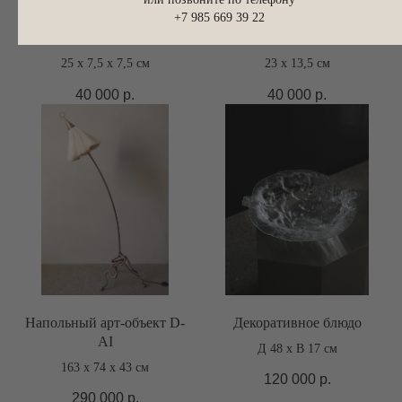
+7 985 669 39 22
Скульптурный подсвечник
Скульптурный подсвечник
25 х 7,5 х 7,5 см
23 х 13,5 см
40 000
р.
40 000
р.
Напольный арт-объект D-
Декоративное блюдо
AI
Д 48 х В 17 см
163 х 74 х 43 см
120 000
р.
290 000
р.