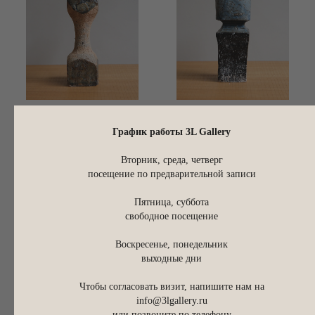
Скульптурный подсвечник
Скульптурный подсвечник
График работы 3L Gallery
24,5 х 8 х 9 см
20,5 х 8,5 х 8,5 см
Вторник, среда, четверг
40 000
р.
40 000
р.
посещение по предварительной записи
Пятница, суббота
свободное посещение
Воскресенье, понедельник
выходные дни
Чтобы согласовать визит, напишите нам на
info@3lgallery.ru
или позвоните по телефону