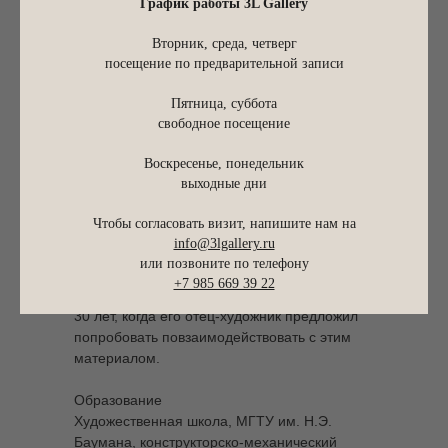
График работы 3L Gallery
Вторник, среда, четверг
посещение по предварительной записи
Пятница, суббота
свободное посещение
Воскресенье, понедельник
выходные дни
DROZHDINI
Чтобы согласовать визит, напишите нам на
info@3lgallery.ru
Константин Становов — скульптор-
или позвоните по телефону
абстракционист, художник по керамике и
+7 985 669 39 22
график. Начал работать с глиной в возрасте
30 лет, когда его отец-художник предложил
попробовать повзаимодействовать с этим
материалом.
Образование
Художественная школа, МГТУ им. Н.Э.
Баумана, конструкторско-механический