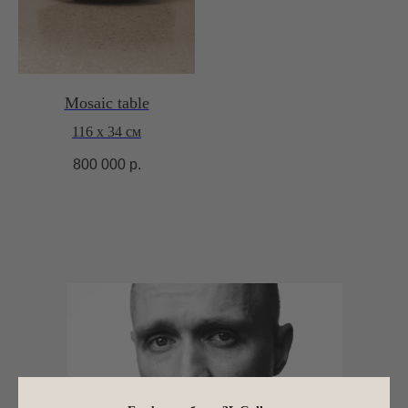
Mosaic table
116 х 34 cм
800 000
р.