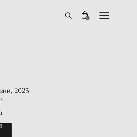
0
зни, 2025
03
р.
З