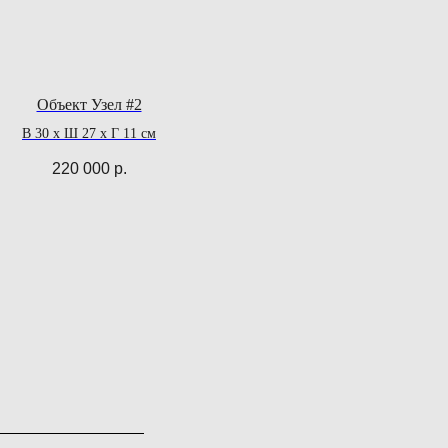
Объект Узел #2
В 30 х Ш 27 х Г 11 см
220 000
р.