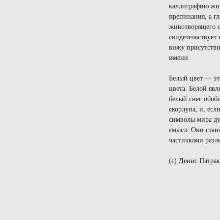
каллиграфию жиз
препинания, а г
животворящего с
свидетельствует
вижу присутстви
имени.
Белый цвет — это
цвета. Белой яв
белый снег обоб
скорлупа, и, ес
символы мира ду
смысл. Они стан
частичками разле
(c) Денис Патрак