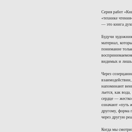
Серия работ «Кн
«технике чтени
— это книга дух
Будучи художник
материал, которы
понимание тольк
воспринимаемому
видимых и лишь 
Через созерцани
взаимодействии,
напоминают вены
льется, как вода,
сердце — жестко
означают «путь 
другому, форма 
через другую реа
Когда мы смотри