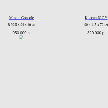
Mosaic Console
Кресло IGGY
В 99,5 х 94 x 40 см
90 x 115 x 72 см
950 000
р.
320 000
р.