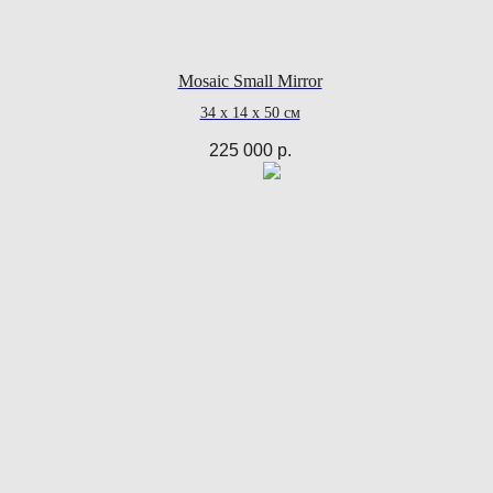
Mosaic Small Mirror
34 х 14 х 50 см
225 000
р.