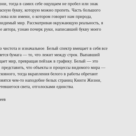
ни, тогда в самих себе ощущаем не пробел или знак
ласную букву, которую можно пропеть. Часть большого
лова или имени, о котором говорит нам природа,
 видимый мир. Рассматривая окружающую реальность, я
е автора, узнаю почерк руки, написавшей букву моего
 чистота и изначальное. Белый спектр вмещает в себя все
ляется бумага — то, что лежит между строк. Выпавший
щает мир, превращая пейзаж в графику. Белый — это
ли представить, что объекты и процессы видимого мира —
ховного, тогда вкрапления белого в работы обретают
овятся чем-то наподобие белых страниц Книги Жизни,
тевшегося света, отголосками единства.
еев