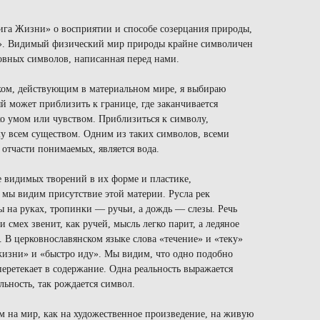
ига Жизни» о восприятии и способе созерцания природы,
я». Видимый физический мир природы крайне символичен
овных символов, написанная перед нами.
ом, действующим в материальном мире, я выбираю
й может приблизить к границе, где заканчивается
о умом или чувством. Приблизиться к символу,
 всем существом. Одним из таких символов, всеми
отчасти понимаемых, является вода.
е видимых творений в их форме и пластике,
 мы видим присутствие этой материи. Русла рек
 на руках, тропинки — ручьи, а дождь — слезы. Речь
 и смех звенит, как ручей, мысль легко парит, а ледяное
. В церковнославянском языке слова «течение» и «теку»
жизни» и «быстро иду». Мы видим, что одно подобно
перетекает в содержание. Одна реальность выражается
льность, так рождается символ.
м на мир, как на художественное произведение, на живую