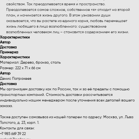
свойством. Так преодолевается время и пространство.
Преодолевается самое сложное, собственное «я» отходит на второй
план, и начинается жизнь другого. В этом узнавании души
оказывается, что вы растете из единого корня, любовь перемещает
жизнь любящего в лицо возлюбленного: существование
возлюбленных человеком лиц – становится содержанием его жизни.
Характеристики
Автор
Доставка
Примерка
Характеристики
Материал: Дерево, бронза, сталь
Размер: 222 x 71 x 66 см
Автор
Денис Патракеев
Доставка
Мы организуем доставку как по России, так и за её пределы с помощью
транспортных компаний. Стоимость доставки рассчитывается
индивидуально нашим менеджером после уточнения всех деталей вашего
заказа.
Также доступен самовывоз из нашей галереи по адресу: Москва, ул. Льва
Толстого, д. 23, корп. 1.
Контакты для связи:
+7 985 669 39 22