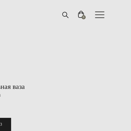
0
ная ваза
3
.
З