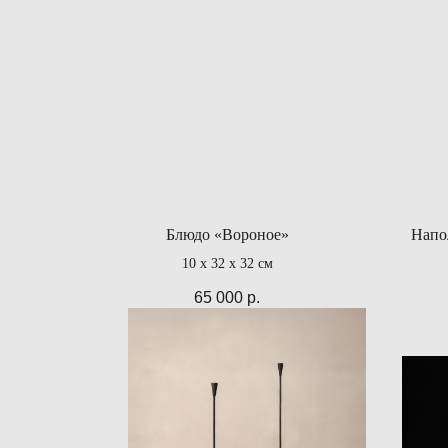
Блюдо «Вороное»
Напо
10 х 32 х 32 см
65 000
р.