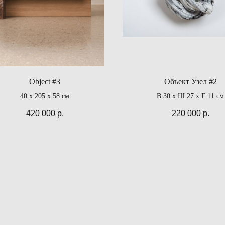
Object #3
Объект Узел #2
40 х 205 х 58 см
В 30 х Ш 27 х Г 11 см
420 000
р.
220 000
р.