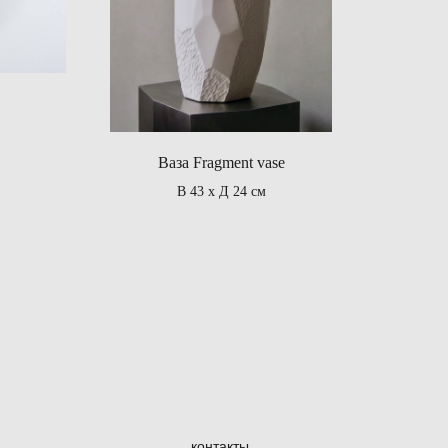
Ваза Fragment vase
В 43 х Д 24 см
контакты