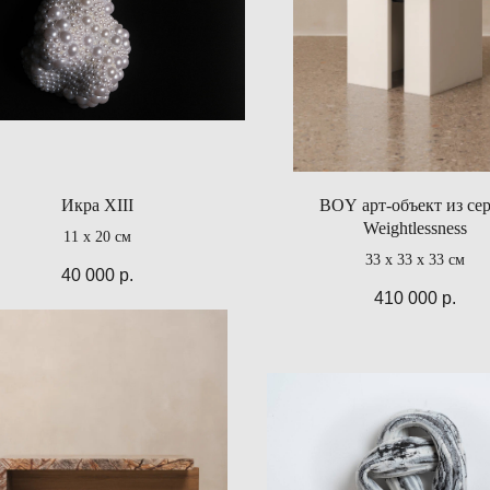
Икра XIII
BOY арт-объект из се
Weightlessness
11 х 20 см
33 x 33 x 33 cм
40 000
р.
410 000
р.