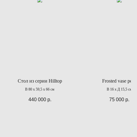
Стол из серии Hilltop
Frosted vase petal
В 80 х 59,5 х 66 см
В 16 х Д 15,5 см
440 000
р.
75 000
р.