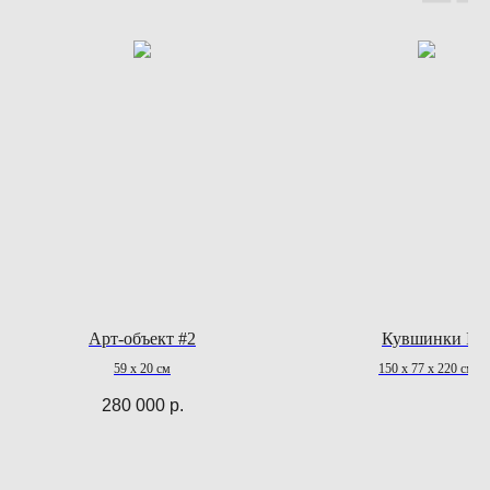
Арт-объект #2
Кувшинки I
59 x 20 см
150 х 77 х 220 см
280 000
р.