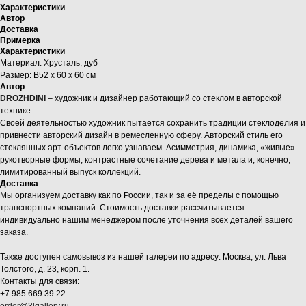
Характеристики
Автор
Доставка
Примерка
Характеристики
Материал: Хрусталь, дуб
Размер: В52 х 60 х 60 см
Автор
DROZHDINI
– художник и дизайнер работающий со стеклом в авторской
технике.
Своей деятельностью художник пытается сохранить традиции стеклоделия и
привнести авторский дизайн в ремесленную сферу. Авторский стиль его
стеклянных арт-объектов легко узнаваем. Асимметрия, динамика, «живые»
рукотворные формы, контрастные сочетание дерева и метала и, конечно,
лимитированный выпуск коллекций.
Доставка
Мы организуем доставку как по России, так и за её пределы с помощью
транспортных компаний. Стоимость доставки рассчитывается
индивидуально нашим менеджером после уточнения всех деталей вашего
заказа.
Также доступен самовывоз из нашей галереи по адресу: Москва, ул. Льва
Толстого, д. 23, корп. 1.
Контакты для связи:
+7 985 669 39 22
order@3lgallery.ru