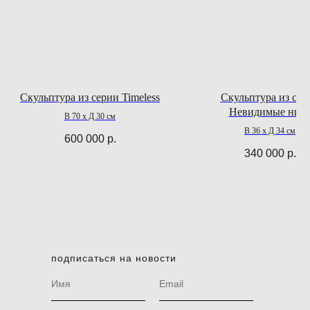
Скульптура из серии Timeless
Скульптура из сер
Невидимые нит
В 70 х Д 30 см
В 36 х Д 34 см
600 000
р.
340 000
р.
подписаться на новости