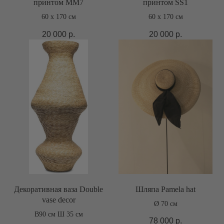
принтом ММ7
принтом SS1
60 х 170 см
60 х 170 см
20 000
р.
20 000
р.
Декоративная ваза Double
Шляпа Pamela hat
vase decor
Ø 70 см
В90 см Ш 35 см
78 000
р.