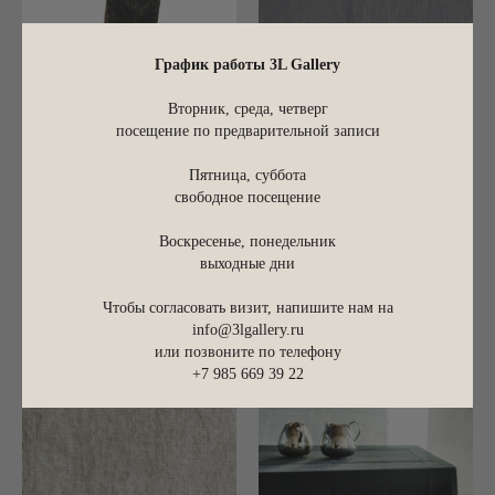
График работы 3L Gallery
Вторник, среда, четверг
посещение по предварительной записи
Пятница, суббота
Доска M
Плейсмат из плотного льна
свободное посещение
(набор из 2 шт.)
20x40x3см
Воскресенье, понедельник
Набор из 2 шт. 40x55см
выходные дни
11 000
р.
0,15 кг каждая
Чтобы согласовать визит, напишите нам на
7 900
р.
info@3lgallery.ru
или позвоните по телефону
+7 985 669 39 22