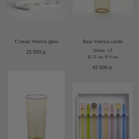
Стакан Venexia glass
Ваза Venexia carafe
Объём: 1Л
25 000
р.
В 21 см, Ø 9 см
42 000
р.