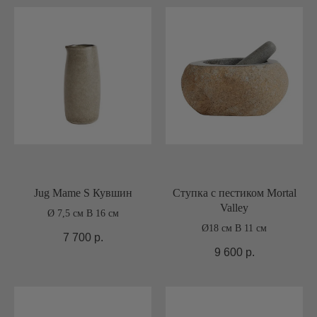
Jug Mame S Кувшин
Ступка с пестиком Mortal
Valley
Ø 7,5 см В 16 см
Ø18 см В 11 см
7 700
р.
9 600
р.