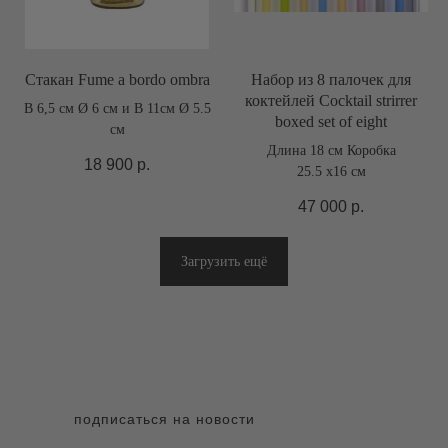
Стакан Fume a bordo ombra
Набор из 8 палочек для
коктейлей Cocktail strirrer
В 6,5 см Ø 6 см и В 11см Ø 5.5
boxed set of eight
см
Длина 18 см Коробка
18 900
р.
25.5 х16 см
47 000
р.
Загрузить ещё
подписаться на новости