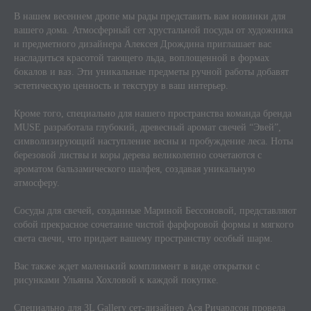
В нашем весеннем дропе мы рады представить вам новинки для
вашего дома. Атмосферный сет хрустальной посуды от художника
и предметного дизайнера Алексея Дрождина приглашает вас
насладиться красотой тающего льда, воплощенной в формах
бокалов и ваз. Эти уникальные предметы ручной работы добавят
эстетическую ценность и текстуру в ваш интерьер.
Кроме того, специально для нашего пространства команда бренда
MUSE разработала глубокий, древесный аромат свечей “Эвей”,
символизирующий наступление весны и пробуждение леса. Ноты
березовой листвы и коры дерева великолепно сочетаются с
ароматом бальзамического шалфея, создавая уникальную
атмосферу.
Сосуды для свечей, созданные Мариной Бессоновой, представляют
собой прекрасное сочетание чистой фарфоровой формы и мягкого
света свечи, что придает вашему пространству особый шарм.
Вас также ждет маленький комплимент в виде открытки с
рисунками Ульяны Хохловой к каждой покупке.
Специально для 3L Gallery сет-дизайнер Ася Ричардсон провела