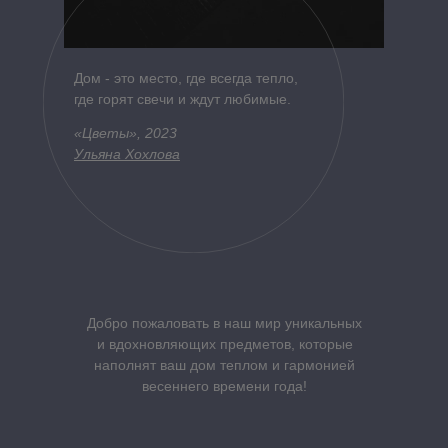
Дом - это место, где всегда тепло,
где горят свечи и ждут любимые.
«Цветы», 2023
Ульяна Хохлова
Добро пожаловать в наш мир уникальных
и вдохновляющих предметов, которые
наполнят ваш дом теплом и гармонией
весеннего времени года!