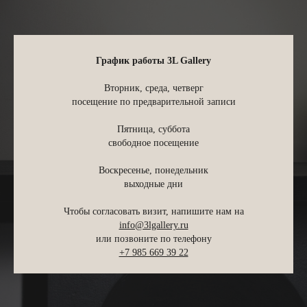
График работы 3L Gallery
Вторник, среда, четверг
посещение по предварительной записи
Пятница, суббота
свободное посещение
Воскресенье, понедельник
MUSE x
Марина Бессонова
выходные дни
новый весенний аромат от 3L Gallery
Чтобы согласовать визит, напишите нам на
info@3lgallery.ru
или позвоните по телефону
+7 985 669 39 22