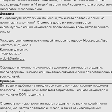
– витражи с изображениями в негативе, "Занавес" и "Срезанный сад" из
нержавеющей стали и "Игрушки" из стеклянной крошки – стали отражением
мира детских воспоминаний.
Доставка
Мы организуем доставку как по России, так и за её пределы с помощью
транспортных компаний. Стоимость доставки рассчитывается
индивидуально нашим менеджером после уточнения всех деталей вашего
заказа.
Также доступен самовывоз из нашей галереи по адресу: Москва, ул. Льва
Толстого, д. 23, корп. 1.
Контакты для связи:
+7 985 669 39 22
order@3lgallery.ru
Обращаем внимание, что стоимость доставки оплачивается отдельно.
После оформления заказа наш менеджер свяжется с вами для согласования
всех условий.
Примерка
Для вашего удобства мы предлагаем услугу примерки крупных предметов
по Москве. Примерка осуществляется в присутствии нашего менеджера и
при условии 100% предоплаты.
Стоимость примерки рассчитывается отдельно и зависит от удалённости
адреса, количества предметов и их веса, а также от индивидуальных