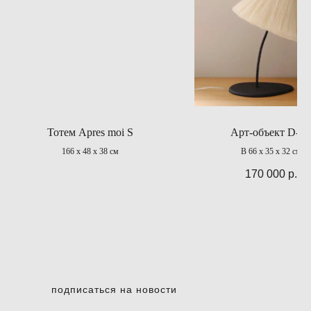
Тотем Apres moi S
Арт-объект D-AI
166 х 48 х 38 см
В 66 х 35 х 32 см
170 000
р.
подписаться на новости