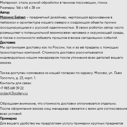
Материал: сталь ручной обработки в технике пассивации, глина.
Размеры: 166 х 48 х 38 см
Автор
Марина Бэйзел
– предметный дизайнер, черпающая вдохновение в
пейзажах и архитектуре нашего севера и создающая объекты прочно
ассоциирующиеся с русской идентичностью. В своих работах автор часто
размышляет о потенциальной взаимосвязи человека и окружающей среды,
а также о склонности забывать прошлое в вихре сегодняшних событий.
Доставка
Мы организуем доставку как по России, так и за её пределы с помощью
транспортных компаний. Стоимость доставки рассчитывается
индивидуально нашим менеджером после уточнения всех деталей вашего
заказа.
Также доступен самовывоз из нашей галереи по адресу: Москва, ул. Льва
Толстого, д. 23, корп. 1.
Контакты для связи:
+7 985 669 39 22
order@3lgallery.ru
Обращаем внимание, что стоимость доставки оплачивается отдельно.
После оформления заказа наш менеджер свяжется с вами для согласования
всех условий.
Примерка
Для вашего удобства мы предлагаем услугу примерки крупных предметов