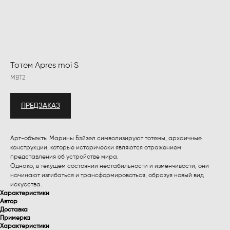
Тотем Apres moi S
MBT2
ПРЕДЗАКАЗ
Арт-объекты Марины Бэйзел символизируют тотемы, архаичные
конструкции, которые исторически являются отражением
представления об устройстве мира.
Однако, в текущем состоянии нестабильности и изменчивости, они
начинают изгибаться и трансформироваться, образуя новый вид
искусства.
Характеристики
Автор
Доставка
Примерка
Характеристики