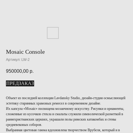
Mosaic Console
Артикул:
LW-2
950000,00
р.
ПРЕДЗАКАЗ
Объект из последней коллекции Lavdansky Studio, дизайн-студии осмысляющей
эстетику старинных храмовых ремесел в современном дизайне.
Их капсула «Mosaic» посвящена мозаичному искусству. Рисунки и орнаменты,
сложенные из кусочков стекла и смальты служили символической разметкой в
раннехристианских церквях, украшали полы римских катакомбах и стены
средневековых соборов.
Выбранная цветовая гамма вдохновлена творчеством Врубеля, который и в