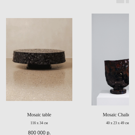
Mosaic table
Mosaic Chalice
116 х 34 cм
40 х 23 х 49 см
800 000
р.