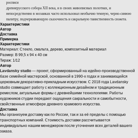
росписи
древнерусского собора XII века, и в своих живописных полотнах, и
непосредственно в мозаиках часто использовал необычно темную, черно-синюю
палитру, подчеркивающую сказочность и сакральную таинственность сюжета.
Характеристики
Автор
Доставка
Примерка
Характеристики
Материал: Стекло, смальта, дерево, композитный материал
Размер: В 99,5 х 94 x 40 см
Тираж: 1/12
Автор
Lavdansky studio
— проект, сформированный на идейно-производственной
базе семейной мастерской, основанной в 1990-х годах и занимающейся
церковным декоративно-прикладным искусством. С 2018 года Lavdansky
studio совмещает работу с коллекционным дизайном и традиционным
ремеслом, актуальные формы с древнейшими технологиями. Работы
художников студии передают ощущения сакральности и самобытности,
свойственные атмосфере древнего храмового искусства.
Доставка
Мы организуем доставку как по России, так и за её пределы с помощью
транспортных компаний. Стоимость доставки рассчитывается
индивидуально нашим менеджером после уточнения всех деталей вашего
заказа.