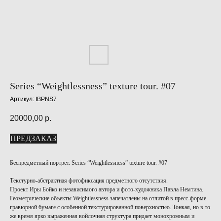
Series “Weightlessness” texture tour. #07
Артикул:
IBPNS7
20000,00
р.
ПРЕДЗАКАЗ
Беспредметный портрет. Series “Weightlessness” texture tour. #07
Текстурно-абстрактная фотофиксация предметного отсутствия.
Проект Иры Бойко и независимого автора и фото-художника Павла Немтина.
Геометрические объекты Weightlessness запечатлены на отлитой в пресс-форме
гравюрной бумаге с особенной текстурированной поверхностью. Тонкая, но в то
же время ярко выраженная войлочная структура придает монохромным и