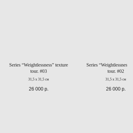
Series “Weightlessness” texture
Series “Weightlessness” 
tour. #03
tour. #02
31,5 x 31,5 см
31,5 x 31,5 см
26 000
р.
26 000
р.