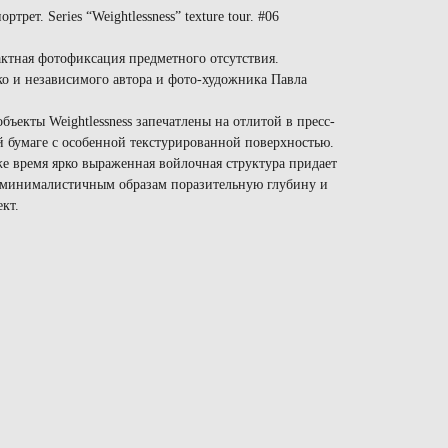
трет. Series “Weightlessness” texture tour. #06
актная фотофиксация предметного отсутствия.
о и независимого автора и фото-художника Павла
бъекты Weightlessness запечатлены на отлитой в пресс-
 бумаге с особенной текстурированной поверхностью.
же время ярко выраженная войлочная структура придает
минималистичным образам поразительную глубину и
кт.