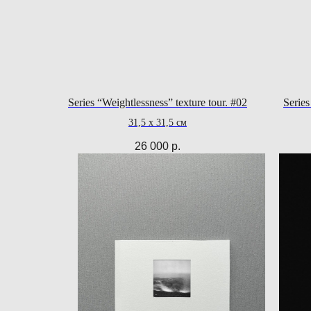
Series “Weightlessness” texture tour. #02
Series
31,5 x 31,5 см
26 000
р.