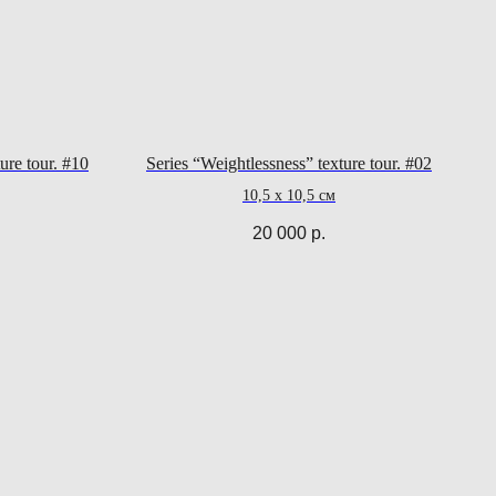
ure tour. #10
Series “Weightlessness” texture tour. #02
10,5 х 10,5 см
20 000
р.