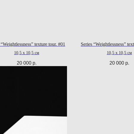
 “Weightlessness” texture tour. #01
Series “Weightlessness” text
10,5 х 10,5 см
10,5 х 10,5 см
20 000
р.
20 000
р.