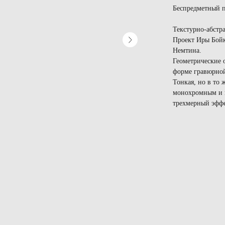
Беспредметный пор
Текстурно-абстр
Проект Иры Бойк
Немтина.
Геометрические о
форме гравюрной
Тонкая, но в то 
монохромным и 
трехмерный эффе