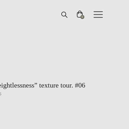
0
ightlessness” texture tour. #06
6
.