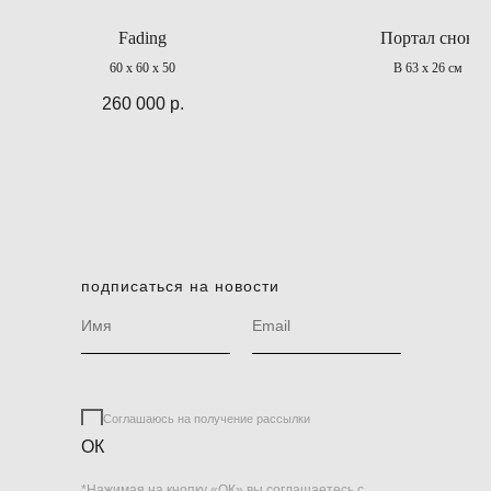
Fading
Портал снов
60 x 60 x 50
В 63 х 26 см
260 000
р.
подписаться на новости
Соглашаюсь на получение рассылки
ОК
*Нажимая на кнопку «ОК» вы соглашаетесь с