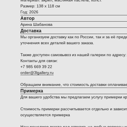
Материал: акрил, масляная пастель, холст.
Размер: 138 х 118 см
Год: 2026
Автор
Арина Шабанова
Доставка
Мы организуем доставку как по России, так и за её п
уточнения всех деталей вашего заказа.
Также доступен самовывоз из нашей галереи по адресу: Мо
Контакты для связи:
+7 985 669 39 22
order@3lgallery.ru
Обращаем внимание, что стоимость доставки оплачивае
Примерка
Для вашего удобства мы предлагаем услугу примерки к
Стоимость примерки рассчитывается отдельно и зависит 
осуществляется примерка
Наш менеджер всегда рад ответить на любые вопросы 