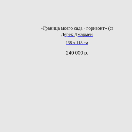
«Граница моего сада - горизонт» (с)
Дерек Джармен
138 х 118 см
240 000
р.