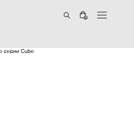
0
з серии Cube