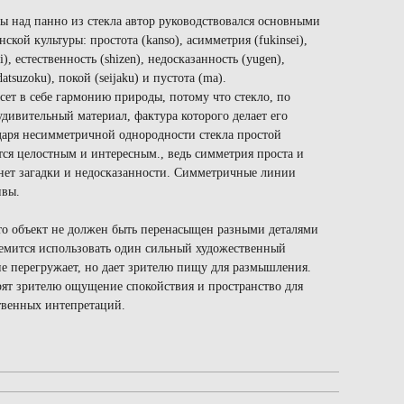
ты над панно из стекла автор руководствовался основными
кой культуры: простота (kanso), асимметрия (fukinsei),
), естественность (shizen), недосказанность (yugen),
atsuzoku), покой (seijaku) и пустота (ma).
сет в себе гармонию природы, потому что стекло, по
удивительный материал, фактура которого делает его
аря несимметричной однородности стекла простой
тся целостным и интересным., ведь симметрия проста и
 нет загадки и недосказанности. Симметричные линии
ивы.
что объект не должен быть перенасыщен разными деталями
тремится использовать один сильный художественный
не перегружает, но дает зрителю пищу для размышления.
рят зрителю ощущение спокойствия и пространство для
твенных интепретаций.