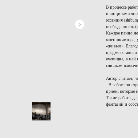
В процессе рабо
принципами японс
эссенция (shibumi
необыденность (d
Каждое панно не
мнению автора, 
«живым». Благод
предмет станови
очевидна, в ней
слишком навязч
Автор считает, 
. В работе он с
прием, которые 
Такие работы да
фантазий и собс