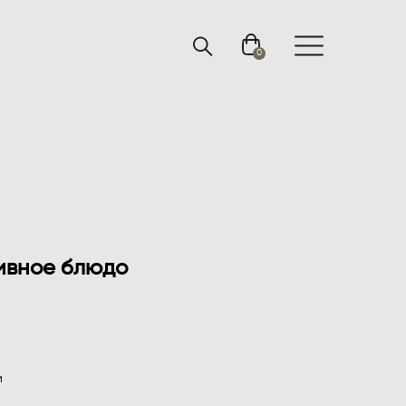
0
ивное блюдо
м