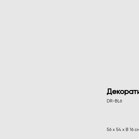
Декорат
DR-BL6
ПРЕДЗАКАЗ
56 х 54 х В 16 с