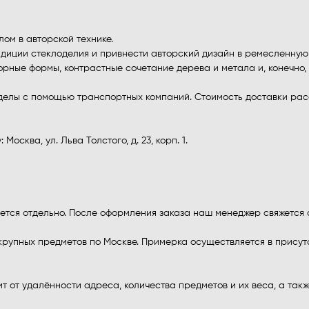
ом в авторской технике.
диции стеклоделия и привнести авторский дизайн в ремесленную 
ворные формы, контрастные сочетание дерева и метала и, конечно
пределы с помощью транспортных компаний. Стоимость доставки р
сква, ул. Льва Толстого, д. 23, корп. 1.
тся отдельно. После оформления заказа наш менеджер свяжется с
крупных предметов по Москве. Примерка осуществляется в присут
 от удалённости адреса, количества предметов и их веса, а такж