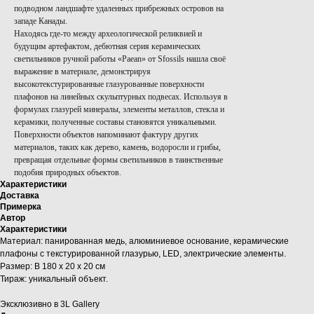
подводном ландшафте удаленных прибрежных островов на
западе Канады.
Находясь где-то между археологической реликвией и
будущим артефактом, дебютная серия керамических
светильников ручной работы «Paean» от Sfossils нашла своё
выражение в материале, демонстрируя
высокотекстурированные глазурованные поверхности
плафонов на линейных скульптурных подвесах. Используя в
формулах глазурей минералы, элементы металлов, стекла и
керамики, полученные составы становятся уникальными.
Поверхности объектов напоминают фактуру других
материалов, таких как дерево, камень, водоросли и грибы,
превращая отдельные формы светильников в таинственные
подобия природных объектов.
Характеристики
Доставка
Примерка
Автор
Характеристики
Материал: панированная медь, алюминиевое основание, керамические
плафоны с текстурированной глазурью, LED, электрические элементы.
Размер: В 180 х 20 х 20 см
Тираж: уникальный объект.
Эксклюзивно в 3L Gallery