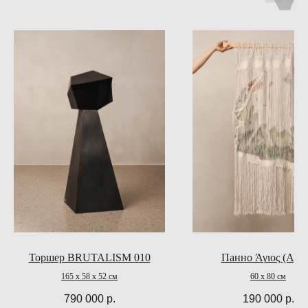
Торшер BRUTALISM 010
Панно Άγιος (Agio
165 х 58 х 52 см
60 x 80 см
790 000
р.
190 000
р.