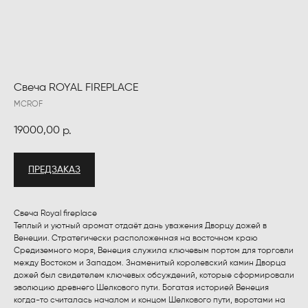
Свеча ROYAL FIREPLACE
MCROF
19000,00
р.
ПРЕДЗАКАЗ
Свеча Royal fireplace
Теплый и уютный аромат отдаёт дань уважения Дворцу дожей в
Венеции. Стратегически расположенная на восточном краю
Средиземного моря, Венеция служила ключевым портом для торговли
между Востоком и Западом. Знаменитый королевский камин Дворца
дожей был свидетелем ключевых обсуждений, которые сформировали
эволюцию древнего Шелкового пути. Богатая историей Венеция
когда-то считалась началом и концом Шелкового пути, воротами на