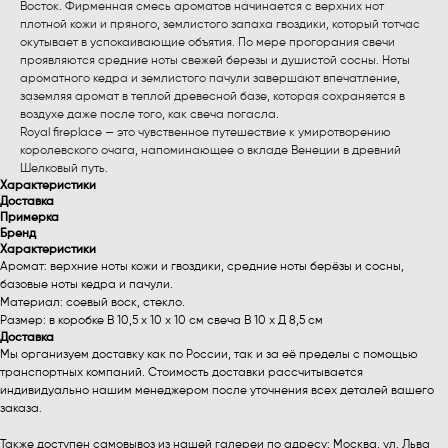
Восток. Фирменная смесь ароматов начинается с верхних нот
плотной кожи и пряного, землистого запаха гвоздики, который тотчас
окутывает в успокаивающие объятия. По мере прогорания свечи
проявляются средние ноты свежей березы и душистой сосны. Ноты
ароматного кедра и землистого пачули завершают впечатление,
заземляя аромат в теплой древесной базе, которая сохраняется в
воздухе даже после того, как свеча погасла.
Royal fireplace — это чувственное путешествие к умиротворению
королевского очага, напоминающее о вкладе Венеции в древний
Шелковый путь.
Характеристики
Доставка
Примерка
Бренд
Характеристики
Аромат: верхние ноты кожи и гвоздики, средние ноты берёзы и сосны,
базовые ноты кедра и пачули.
Материал: соевый воск, стекло.
Размер: в коробке В 10,5 х 10 х 10 см свеча В 10 х Д 8,5 см
Доставка
Мы организуем доставку как по России, так и за её пределы с помощью
транспортных компаний. Стоимость доставки рассчитывается
индивидуально нашим менеджером после уточнения всех деталей вашего
заказа.
Также доступен самовывоз из нашей галереи по адресу: Москва, ул. Льва