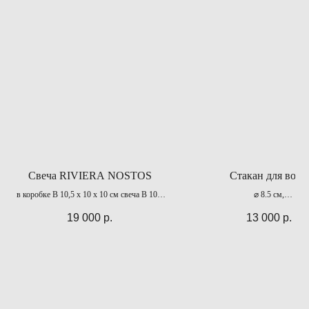
Свеча RIVIERA NOSTOS
Стакан для воды
в коробке В 10,5 х 10 х 10 см свеча В 10 х
⌀ 8.5 см,
Д 8,5 см
H 9 см
19 000
р.
13 000
р.