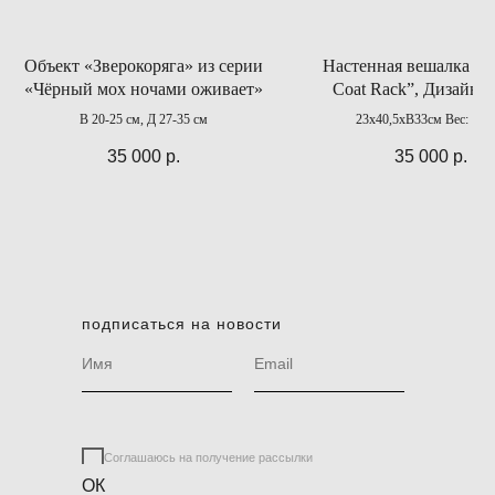
Объект «Зверокоряга» из серии
Настенная вешалка “M
«Чёрный мох ночами оживает»
Coat Rack”, Дизайн 1
В 20-25 см, Д 27-35 см
23х40,5хВ33см Вес: 1,55
35 000
р.
35 000
р.
подписаться на новости
Соглашаюсь на получение рассылки
ОК