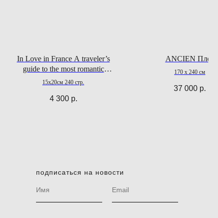
In Love in France A traveler’s
ANCIEN Плед
guide to the most romantic
170 х 240 см
destinations in the land of Amour
15x20см 240 стр.
37 000
р.
4 300
р.
подписаться на новости