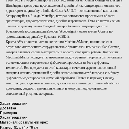
1969 году в Рио-де-Жанейро, в 1993 году окончил Art Center College of Design в
Швейцарии, где изучал промышленный дизайн. В настоящее время он является
директором по дизайну в Indio da Costa A.U.D.T – консалтинговой компании,
базирующейся в Рио-де-Жанейро, которая занимается проектами в области
архитектуры, градостроительства, дизайна и транспорта. Гуто является членом
Совета по дизайну штата Рио-де-Жанейро, бывшим вице-президентом
Бразильской ассоциации дизайнеров (Abedesign) и основателем Совета по
промышленному дизайну Бразилии (CBDI).
Кресла AVA является частью коллекции Machina&Manus, появившейся в
результате многолетнего сотрудничества с бразильской компанией San German,
которая славится своим мастерством в области столярной работы. Коллекция
Machina&Manus исследует взаимосвязь между ручным творчеством человека и
возможностями современных фабричных процессов на базе цифровых
технологий. Все предметы из этой коллекции сочетают дерево как основной
материал и техно-органичный дизайн, который возникает благодаря симбиозу
цифрового моделирования и ручной обработки. Плавные переходы между
конструкцией, сиденьем и спинкой, достигнутые с помощью точной обработки
древесины, создают гармоничные линии и контуры, подчеркивающие
естественный рисунок материала.
Характеристики
Доставка
Примерка
Характеристики
Материал: бразильский орех
Размер: 81 х 74 х 79 см