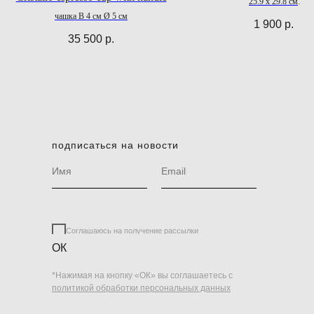
25.9 x 29.8 cм
112 стр.
чашка В 4 см Ø 5 см
1 900
р.
35 500
р.
подписаться на новости
Соглашаюсь на получение рассылки
ОК
*Нажимая на кнопку «ОК» вы соглашаетесь с
политикой обработки персональных данных