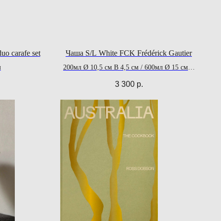
uo carafe set
Чаша S/L White FCK Frédérick Gautier
м
200мл Ø 10,5 см В 4,5 см / 600мл Ø 15 см В
6 см
3 300
р.