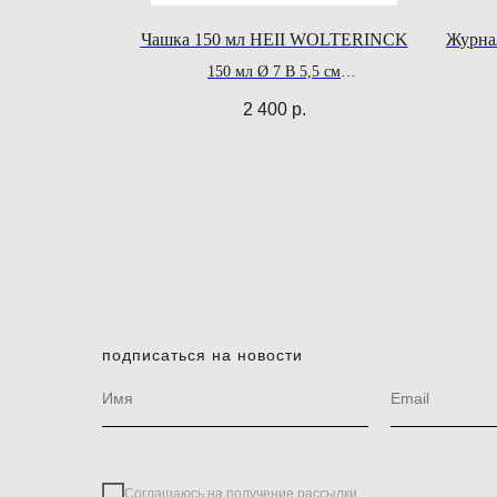
Чашка 150 мл HEII WOLTERINCK
Журнал
150 мл Ø 7 В 5,5 см
Посудомоечная машина - да СВЧ - нет
2 400
р.
подписаться на новости
Соглашаюсь на получение рассылки