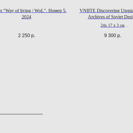
 "Way of living / WoL". Номер 5.
VNIITE Discovering Utopia
2024
Archives of Soviet Des
24х 17 х 3 см
208 стр.
2 250
р.
9 300
р.