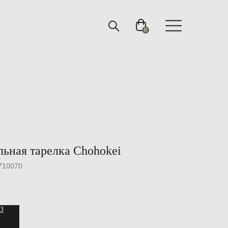
0
ьная тарелка Chohokei
710070
З