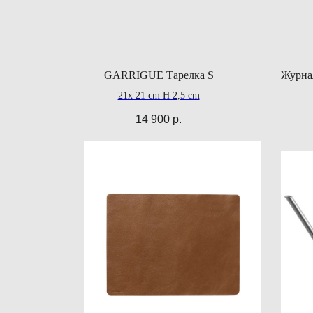
GARRIGUE Тарелка S
⁠Журна
21x 21 cm H 2,5 cm
14 900
р.