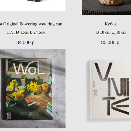
 Original flowering watering can
Кубок
1,7Л Ø 13см В 24,5см
В 18 см, Д 18 см
34 000
р.
80 000
р.