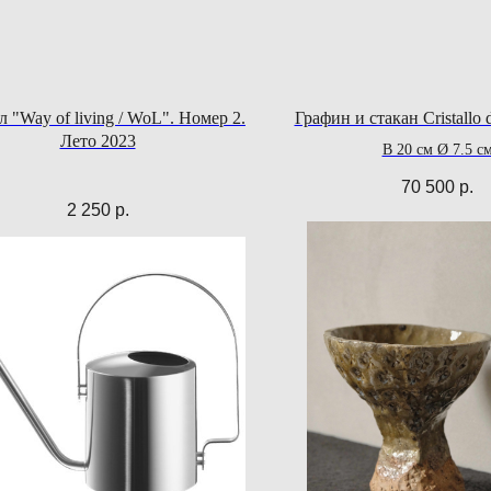
л "Way of living / WoL". Номер 2.
Графин и стакан Cristallo d
Лето 2023
В 20 см Ø 7.5 с
70 500
р.
2 250
р.