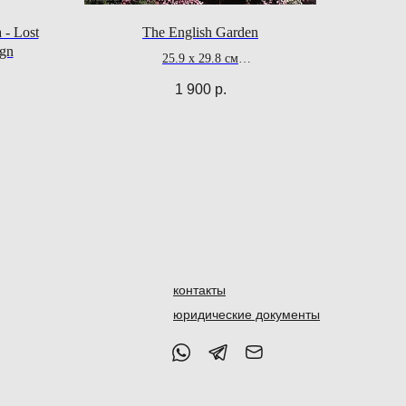
 - Lost
The English Garden
ign
25.9 x 29.8 cм
112 стр.
1 900
р.
контакты
юридические документы