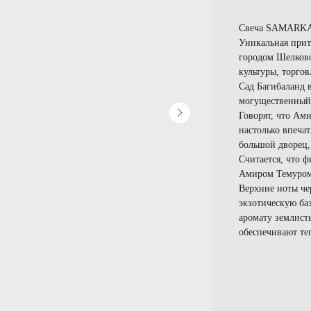
Свеча SAMARK
Уникальная прит
городом Шелково
культуры, торгов
Сад Багибаланд в
могущественный 
Говорят, что Ами
настолько впечат
большой дворец,
Считается, что 
Амиром Темуром,
Верхние ноты че
экзотическую баз
аромату землист
обеспечивают те