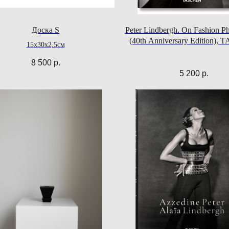
Доска S
Peter Lindbergh. On Fashion P
(40th Anniversary Edition),
15x30x2,5см
8 500
р.
5 200
р.