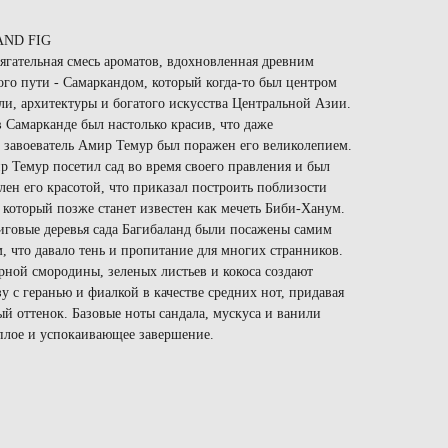
AND FIG
ягательная смесь ароматов, вдохновленная древним
го пути - Самаркандом, который когда-то был центром
ли, архитектуры и богатого искусства Центральной Азии.
 Самарканде был настолько красив, что даже
завоеватель Амир Темур был поражен его великолепием.
р Темур посетил сад во время своего правления и был
лен его красотой, что приказал построить поблизости
 который позже станет известен как мечеть Биби-Ханум.
фиговые деревья сада Багибаланд были посажены самим
 что давало тень и пропитание для многих странников.
рной смородины, зеленых листьев и кокоса создают
у с геранью и фиалкой в ​​качестве средних нот, придавая
ый оттенок. Базовые ноты сандала, мускуса и ванили
плое и успокаивающее завершение.