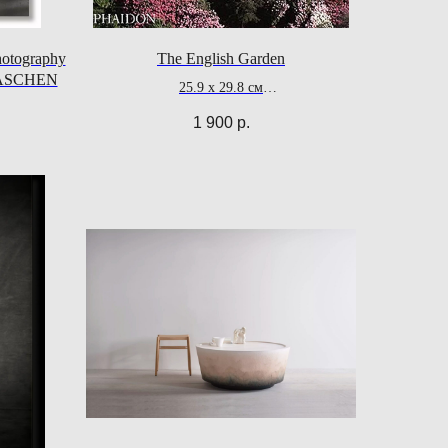
hotography
The English Garden
 TASCHEN
25.9 x 29.8 cм
112 стр.
1 900
р.