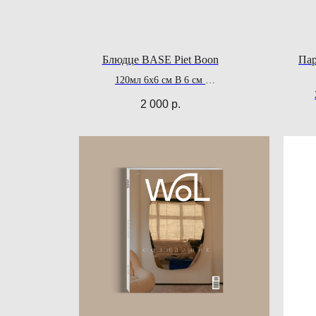
Блюдце BASE Piet Boon
Пар
120мл 6x6 см В 6 см
Посудомоечная машина - да СВЧ - нет
2 000
р.