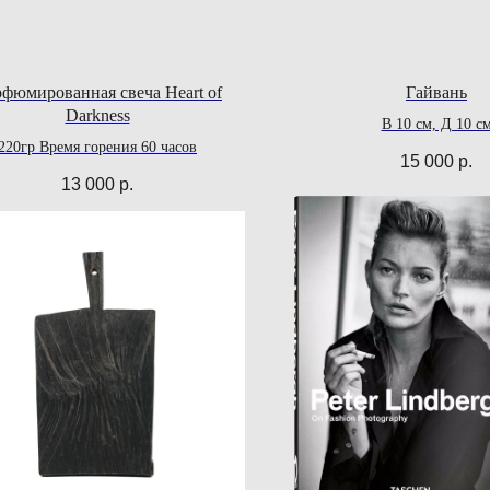
фюмированная свеча Heart of
Гайвань
Darkness
В 10 см, Д 10 с
220гр Время горения 60 часов
15 000
р.
13 000
р.