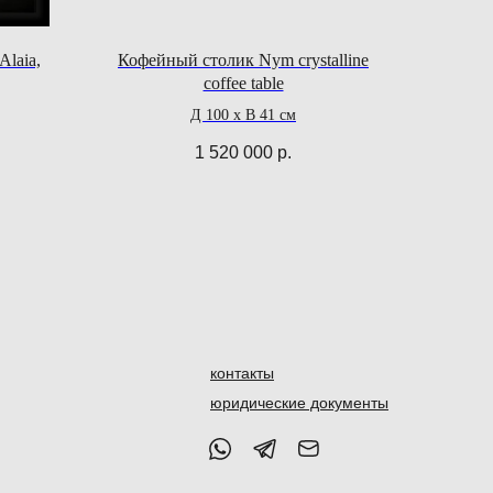
Alaia,
Кофейный столик Nym crystalline
coffee table
Д 100 х В 41 см
1 520 000
р.
контакты
юридические документы