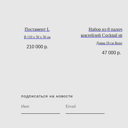
Постамент L
Набор из 8 палочек
коктейлей Cocktail strirr
В 110 х 50 х 50 см
set of eight
Длина 18 см Коробка
210 000
р.
25.5 х16 см
47 000
р.
подписаться на новости