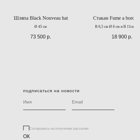
Шляпа Black Nouveau hat
Стакан Fume a bordo 
Ø 45 см
В 6,5 см Ø 6 см и В 11см Ø 
73 500
р.
18 900
р.
подписаться на новости
Соглашаюсь на получение рассылки
ОК