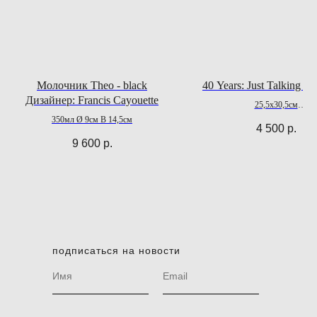
Молочник Theo - black
40 Years: Just Talking A
Дизайнер: Francis Cayouette
25,5x30,5см
340 стр.
350мл Ø 9см В 14,5см
4 500
р.
9 600
р.
подписаться на новости