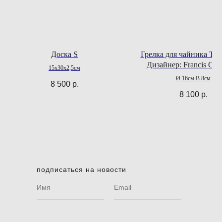
Доска S
Грелка для чайника Theo
Дизайнер: Francis Cay
15x30x2,5см
Ø 16см В 8см
8 500
р.
8 100
р.
подписаться на новости