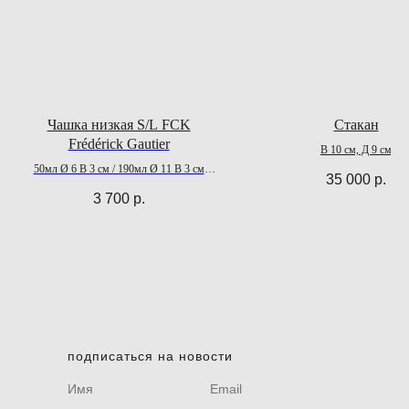
Чашка низкая S/L FCK
Стакан
Frédérick Gautier
В 10 см, Д 9 см
50мл Ø 6 В 3 см / 190мл Ø 11 В 3 см
35 000
р.
Посудомоечная машина - да СВЧ - да
3 700
р.
подписаться на новости