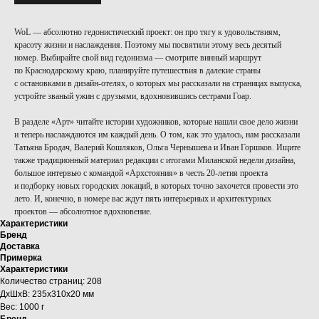
WoL — абсолютно гедонистический проект: он про тягу к удовольствиям,
красоту жизни и наслаждения. Поэтому мы посвятили этому весь десятый
номер. Выбирайте свой вид ­ге­донизма — смотрите винный маршрут
по Краснодарскому краю, планируйте путешествия в далекие страны
с остановками в дизайн-отелях, о которых мы рассказали на страницах выпуска,
устройте ­званый ужин с друзьями, вдохновившись сестрами Гоар.
В разделе «Арт» читайте истории художников, которые нашли свое дело жизни
и теперь наслаждаются им каждый день. О том, как это удалось, нам рассказали
Татьяна Бродач, Валерий Кошляков, Ольга Чернышева и Иван Горшков. Ищите
также традиционный материал редакции с итогами Миланской недели дизайна,
большое интервью с командой «Архстояния» в честь 20-летия проекта
и подборку новых городских локаций, в которых точно захочется провести это
лето. И, конечно, в номере вас ждут пять интерьерных и архитектурных
проектов — абсолютное вдохновение.
Характеристики
Бренд
Доставка
Примерка
Характеристики
Количество страниц: 208
ДxШxВ: 235x310x20 мм
Вес: 1000 г