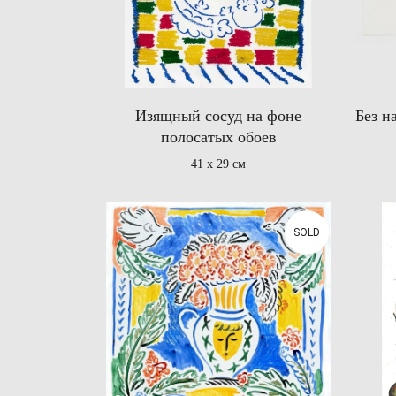
Изящный сосуд на фоне
Без н
полосатых обоев
41 х 29 см
SOLD