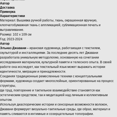
Автор
Доставка
Примерка
Характеристики
Материал: Вышивка ручной работы, ткань, окрашенная вручную,
хлопчатобумажная ткань с аппликацией, сублимационная печать и
вытравливание.
Размер: 102 х 109 см
Год: 2023-2024
Автор
Эльназ Джавани –
иранская художница, работающая с текстилем,
скульптурой и инсталляциями. За последние десять лет Джавани
разработала уникальную методологию, основанную на сочетании
исследования материалов, культурной памяти и телесного опыта. В своей
работе она исследует, как текстильный язык может выражать истории
идентичности, миграции и принадлежности.
Соединяя традиционные ремесленные техники с концептуальными
формами, художница создает многослойные, ориентированные на процесс
структуры,
где труд, повторение и тактильное взаимодействие становятся как
эстетическим средством, так и медитацией над личным и коллективным
опытом.
Используя диаспорические истории и сенсорные возможности волокон,
Джавани формирует визуально-тактильные среды, где образ, материал и
память сливаются в интимные и созерцательные топографии.