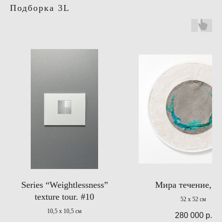
Подборка 3L
Series “Weightlessness”
Мира течение, 2
texture tour. #10
52 x 52 см
10,5 х 10,5 см
280 000
р.