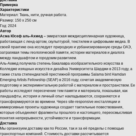
Примерка
Характеристики
Материал: Ткань, нити, ручная работа.
Размер: 150 х 250 см
Год: 2024
Автор
Асма Юсеф аль-Ахмед –
эмиратская междисциплинарная художница,
работающая с ленд-артом, скульптурой, текстилем и цифровыми медиа. В
своей практике она исследует природную и урбанизированную среды ОАЭ,
затрагивая темы геологической памяти, истории материалов и диалога
между ландшафтом и городским развитием.
Аль-Ахмед получила степень бакалавра изобразительного искусства в
Колледже изящных искусств и дизайна Университета Шарджи в 2013 году, а
также стала стипендиаткой престижной программы Salama bint Hamdan
Emerging Artists Fellowship (SEAF) в 2016 году, сочетая академическую
подготовку и экспериментальную работой с материалом и пространством. Ее
работы исследуют пересечение тем памяти и материала, показывая, как
ландшафты, история и личный опыт накладываются, сохраняются и
трансформируются во времени. Через site-responsive инсталляции и
иммерсивные проекты художница создает тактильные повествования,
которые объединяют фрагменты прошлого и настоящего, переосмысливая
понятия непрерывности, устойчивости и трансформации.
Доставка
Мы организуем доставку как по России, так и за её пределы с помощью
транспортных компаний. Стоимость доставки рассчитывается