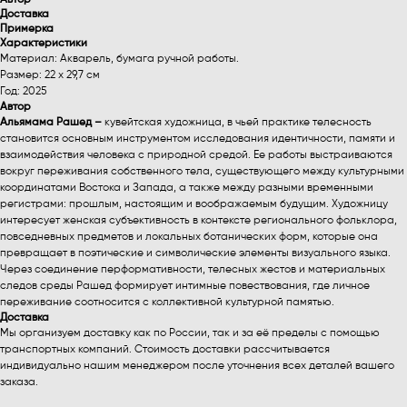
Автор
Доставка
Примерка
Характеристики
Материал: Акварель, бумага ручной работы.
Размер: 22 х 29,7 см
Год: 2025
Автор
Альямама Рашед –
кувейтская художница, в чьей практике телесность
становится основным инструментом исследования идентичности, памяти и
взаимодействия человека с природной средой. Ее работы выстраиваются
вокруг переживания собственного тела, существующего между культурными
координатами Востока и Запада, а также между разными временными
регистрами: прошлым, настоящим и воображаемым будущим. Художницу
интересует женская субъективность в контексте регионального фольклора,
повседневных предметов и локальных ботанических форм, которые она
превращает в поэтические и символические элементы визуального языка.
Через соединение перформативности, телесных жестов и материальных
следов среды Рашед формирует интимные повествования, где личное
переживание соотносится с коллективной культурной памятью.
Доставка
Мы организуем доставку как по России, так и за её пределы с помощью
транспортных компаний. Стоимость доставки рассчитывается
индивидуально нашим менеджером после уточнения всех деталей вашего
заказа.