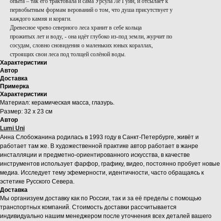
опыта – так его трактовала и сама Урсула Ле Гуин, и отсылает к
первобытным формам верований о том, что душа присутствует у
каждого камня и коряги.
Древесное чрево северного леса хранит в себе кольца
прожитых лет и воду, - она идёт глубоко из-под земли, журчит по
сосудам, словно сновидения о маленьких юных кораллах,
строящих свои леса под толщей солёной воды.
Характеристики
Автор
Доставка
Примерка
Характеристики
Материал: керамическая масса, глазурь.
Размер: 32 х 23 см
Автор
Lumi Uni
Анна Слобожанина родилась в 1993 году в Санкт-Петербурге, живёт и
работает там же. В художественной практике автор работает в жанре
инсталляции и предметно-ориентированного искусства, в качестве
инструментов использует фарфор, графику, видео, постоянно пробует новые
медиа. Исследует тему эфемерности, идентичности, часто обращаясь к
эстетике Русского Севера.
Доставка
Мы организуем доставку как по России, так и за её пределы с помощью
транспортных компаний. Стоимость доставки рассчитывается
индивидуально нашим менеджером после уточнения всех деталей вашего