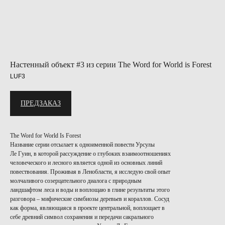
Настенный объект #3 из серии The Word for World is Forest
LUF3
ПРЕДЗАКАЗ
The Word for World Is Forest
Название серии отсылает к одноименной повести Урсулы
Ле Гуин, в которой рассуждение о глубоких взаимоотношениях
человеческого и лесного является одной из основных линий
повествования. Проживая в Ленобласти, я исследую свой опыт
молчаливого созерцательного диалога с природным
ландшафтом леса и воды и воплощаю в глине результаты этого
разговора – мифические симбиозы деревьев и кораллов. Сосуд
как форма, являющаяся в проекте центральной, воплощает в
себе древний символ сохранения и передачи сакрального