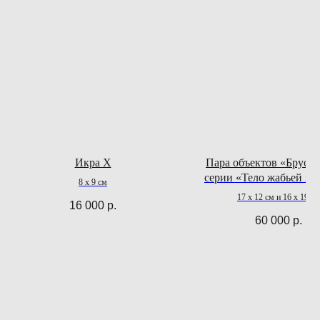
Икра X
Пара объектов «Брусни
серии «Тело жабьей ца
8 х 9 см
17 х 12 см и 16 х 19 см
16 000
р.
60 000
р.