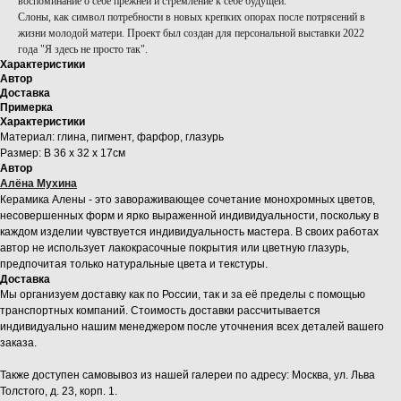
воспоминание о себе прежней и стремление к себе будущей.
Слоны, как символ потребности в новых крепких опорах после потрясений в
жизни молодой матери. Проект был создан для персональной выставки 2022
года "Я здесь не просто так".
Характеристики
Автор
Доставка
Примерка
Характеристики
Материал: глина, пигмент, фарфор, глазурь
Размер: В 36 x 32 x 17см
Автор
Алёна Мухина
Керамика Алены - это завораживающее сочетание монохромных цветов,
несовершенных форм и ярко выраженной индивидуальности, поскольку в
каждом изделии чувствуется индивидуальность мастера. В своих работах
автор не использует лакокрасочные покрытия или цветную глазурь,
предпочитая только натуральные цвета и текстуры.
Доставка
Мы организуем доставку как по России, так и за её пределы с помощью
транспортных компаний. Стоимость доставки рассчитывается
индивидуально нашим менеджером после уточнения всех деталей вашего
заказа.
Также доступен самовывоз из нашей галереи по адресу: Москва, ул. Льва
Толстого, д. 23, корп. 1.